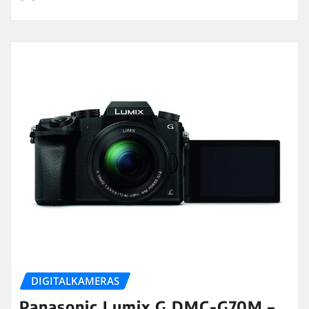
DIGITALKAMERAS
Panasonic Lumix G DMC-G70M –