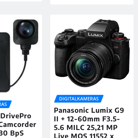
DIGITALKAMERAS
RAS
Panasonic Lumix G9
 DrivePro
II + 12-60mm F3.5-
 Camcorder
5.6 MILC 25,21 MP
 30 BpS
Live MOS 11552 x