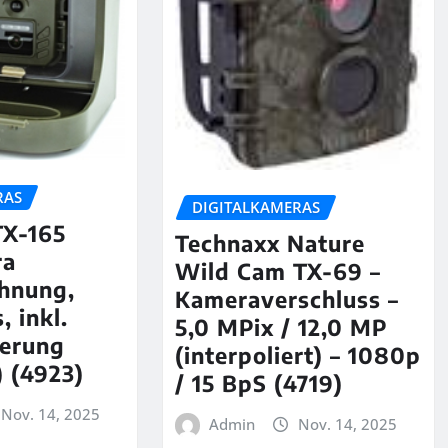
RAS
DIGITALKAMERAS
TX-165
Technaxx Nature
ra
Wild Cam TX-69 –
chnung,
Kameraverschluss –
, inkl.
5,0 MPix / 12,0 MP
erung
(interpoliert) – 1080p
 (4923)
/ 15 BpS (4719)
Nov. 14, 2025
Admin
Nov. 14, 2025