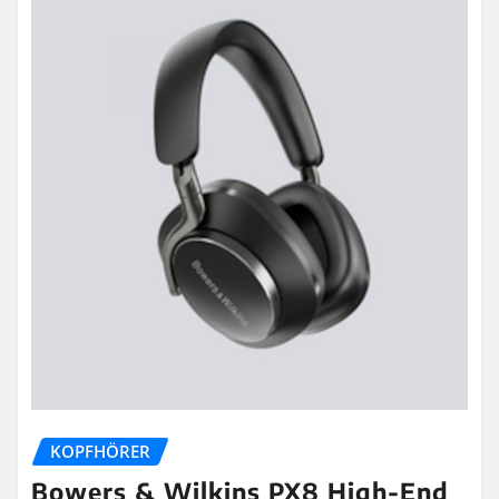
KOPFHÖRER
Bowers & Wilkins PX8 High-End