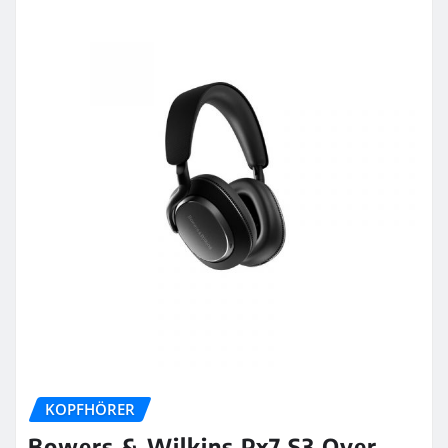
KOPFHÖRER
Bowers & Wilkins Px7 S3 Over