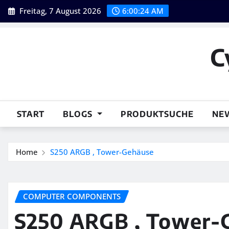
Skip
Freitag, 7 August 2026
6:00:25 AM
to
content
C
START
BLOGS
PRODUKTSUCHE
NE
Home
S250 ARGB , Tower-Gehäuse
COMPUTER COMPONENTS
S250 ARGB , Tower-