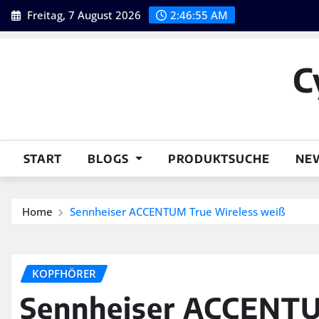
Skip
Freitag, 7 August 2026
2:46:56 AM
to
content
C
START
BLOGS
PRODUKTSUCHE
NE
Home
Sennheiser ACCENTUM True Wireless weiß
KOPFHÖRER
Sennheiser ACCENTU