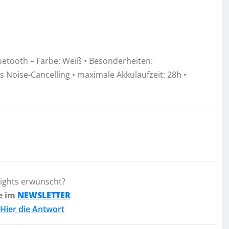
luetooth – Farbe: Weiß • Besonderheiten:
Noise-Cancelling • maximale Akkulaufzeit: 28h •
lights erwünscht?
e im
NEWSLETTER
Hier die Antwort