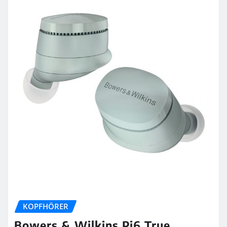
KOPFHÖRER
Bowers & Wilkins Pi6 True