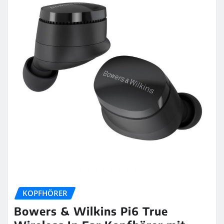
KOPFHÖRER
Bowers & Wilkins Pi6 True