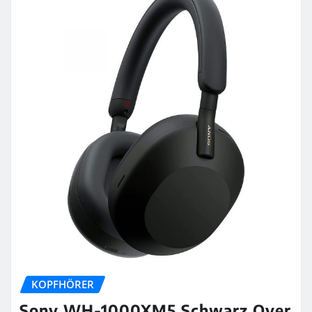
KOPFHÖRER
Sony WH-1000XM5 Schwarz Over