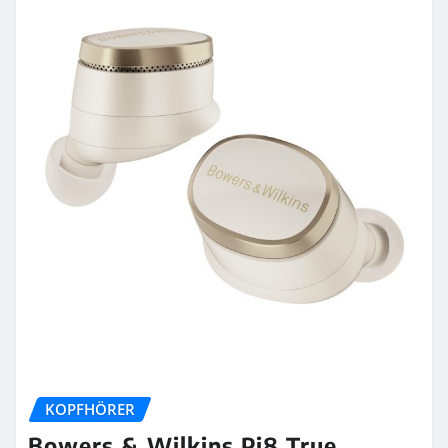
KOPFHÖRER
Bowers & Wilkins Pi8 True