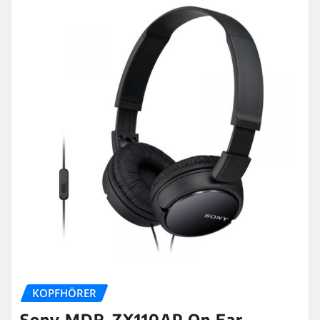
KOPFHÖRER
Sony MDR-ZX110AP On Ear