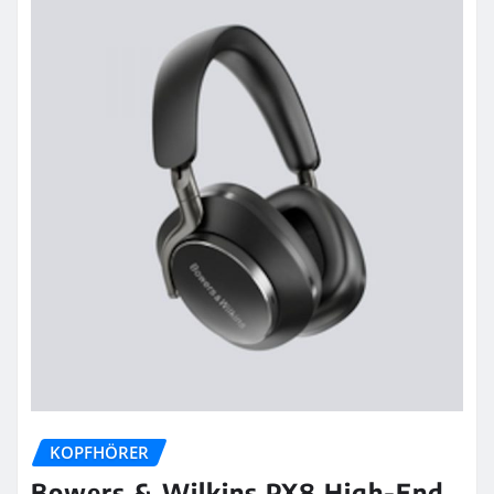
KOPFHÖRER
Bowers & Wilkins PX8 High-End