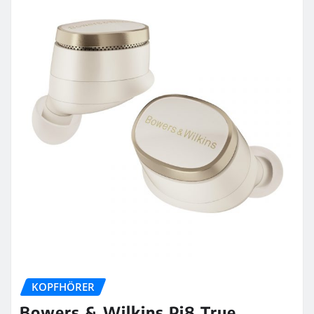
KOPFHÖRER
Bowers & Wilkins Pi8 True