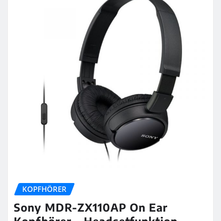
KOPFHÖRER
Sony MDR-ZX110AP On Ear
Kopfhörer – Headsetfunktion