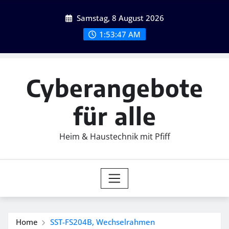
Skip
Samstag, 8 August 2026
to
content
1:53:49 AM
Cyberangebote
für alle
Heim & Haustechnik mit Pfiff
Home
SST-FS204B, Wechselrahmen