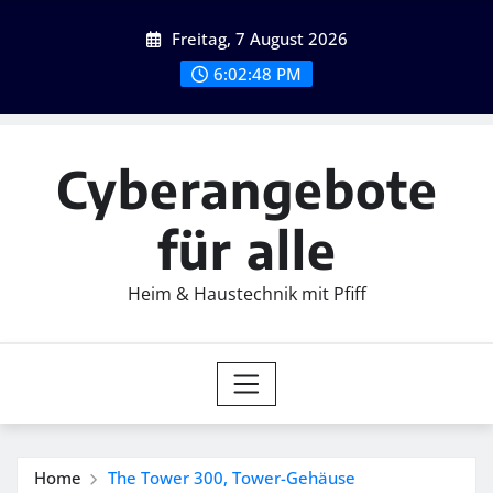
Skip
Freitag, 7 August 2026
to
content
6:02:49 PM
Cyberangebote
für alle
Heim & Haustechnik mit Pfiff
Home
The Tower 300, Tower-Gehäuse