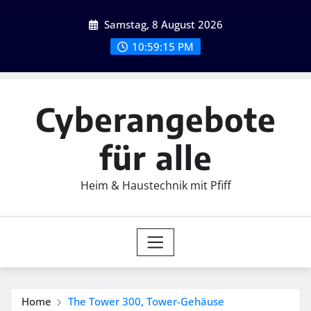
Skip
Samstag, 8 August 2026
to
content
10:59:16 PM
Cyberangebote
für alle
Heim & Haustechnik mit Pfiff
Home
The Tower 300, Tower-Gehäuse