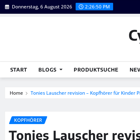
Skip
Donnerstag, 6 August 2026
2:26:51 PM
to
content
C
START
BLOGS
PRODUKTSUCHE
NE
Home
Tonies Lauscher revision – Kopfhörer für Kinder P
KOPFHÖRER
Tonies Lauscher revi