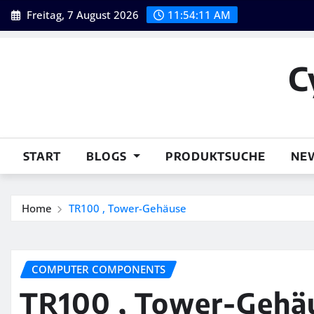
Skip
Freitag, 7 August 2026
11:54:12 AM
to
content
C
START
BLOGS
PRODUKTSUCHE
NE
Home
TR100 , Tower-Gehäuse
COMPUTER COMPONENTS
TR100 , Tower-Gehä