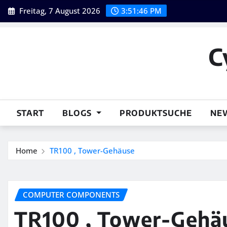
Skip
Freitag, 7 August 2026
3:51:47 PM
to
content
C
START
BLOGS
PRODUKTSUCHE
NE
Home
TR100 , Tower-Gehäuse
COMPUTER COMPONENTS
TR100 , Tower-Gehä