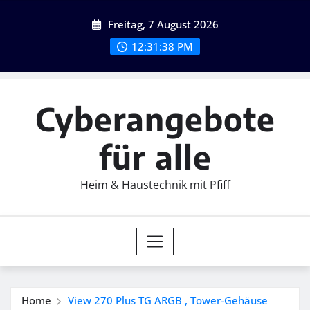
Skip
Freitag, 7 August 2026
to
content
12:31:39 PM
Cyberangebote
für alle
Heim & Haustechnik mit Pfiff
Home
View 270 Plus TG ARGB , Tower-Gehäuse