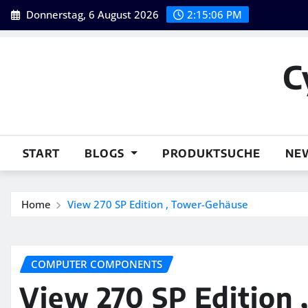
Skip
Donnerstag, 6 August 2026
2:15:08 PM
to
content
C
START
BLOGS
PRODUKTSUCHE
NE
Home
View 270 SP Edition , Tower-Gehäuse
COMPUTER COMPONENTS
View 270 SP Edition