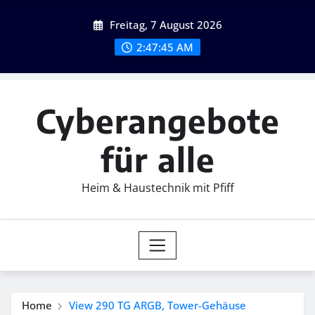
Skip
Freitag, 7 August 2026
to
content
2:47:46 AM
Cyberangebote
für alle
Heim & Haustechnik mit Pfiff
Home
View 290 TG ARGB, Tower-Gehäuse