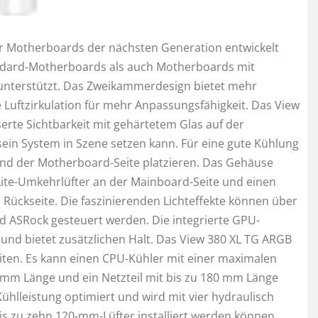
 Motherboards der nächsten Generation entwickelt
tandard-Motherboards als auch Motherboards mit
unterstützt. Das Zweikammerdesign bietet mehr
uftzirkulation für mehr Anpassungsfähigkeit. Das View
rte Sichtbarkeit mit gehärtetem Glas auf der
 sein System in Szene setzen kann. Für eine gute Kühlung
nd der Motherboard-Seite platzieren. Das Gehäuse
Lite-Umkehrlüfter an der Mainboard-Seite und einen
Rückseite. Die faszinierenden Lichteffekte können über
 ASRock gesteuert werden. Die integrierte GPU-
und bietet zusätzlichen Halt. Das View 380 XL TG ARGB
ten. Es kann einen CPU-Kühler mit einer maximalen
 mm Länge und ein Netzteil mit bis zu 180 mm Länge
ühlleistung optimiert und wird mit vier hydraulisch
is zu zehn 120-mm-Lüfter installiert werden können.