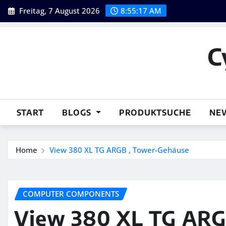
Skip
Freitag, 7 August 2026
8:55:18 AM
to
content
C
START
BLOGS
PRODUKTSUCHE
NE
Home
View 380 XL TG ARGB , Tower-Gehäuse
COMPUTER COMPONENTS
View 380 XL TG ARG