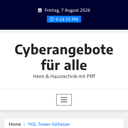
Skip
Freitag, 7 August 2026
to
content
9:24:35 PM
Cyberangebote
für alle
Heim & Haustechnik mit Pfiff
Home
Y60, Tower-Gehäuse