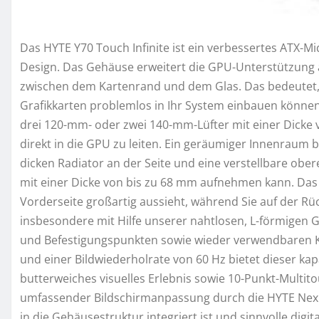
Das HYTE Y70 Touch Infinite ist ein verbessertes AT
Design. Das Gehäuse erweitert die GPU-Unterstützung 
zwischen dem Kartenrand und dem Glas. Das bedeutet, d
Grafikkarten problemlos in Ihr System einbauen könne
drei 120-mm- oder zwei 140-mm-Lüfter mit einer Dicke
direkt in die GPU zu leiten. Ein geräumiger Innenraum 
dicken Radiator an der Seite und eine verstellbare obe
mit einer Dicke von bis zu 68 mm aufnehmen kann. Das 
Vorderseite großartig aussieht, während Sie auf der Rü
insbesondere mit Hilfe unserer nahtlosen, L-förmigen G
und Befestigungspunkten sowie wieder verwendbaren Kle
und einer Bildwiederholrate von 60 Hz bietet dieser ka
butterweiches visuelles Erlebnis sowie 10-Punkt-Multito
umfassender Bildschirmanpassung durch die HYTE Nexus-
in die Gehäusestruktur integriert ist und sinnvolle digit