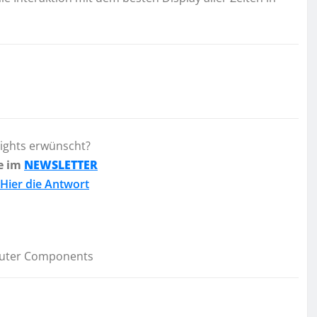
lights erwünscht?
e im
NEWSLETTER
Hier die Antwort
uter Components