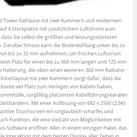
X-Mid-Tower-Gehäuse mit zwei Kammern und modernem
auf 4 Steckplätze mit zusätzlichem Luftstromraum
ass Sie selbst die größten und leistungsstärksten
n. Darüber hinaus kann die Bodenkühlung unten bis zu
 von bis zu 32 mm aufnehmen, um frischen Luftstrom
bietet Platz für einen bis zu 360 mm langen und 125 mm
re Halterung, die oben einen weiteren 360 mm Radiator
Innenlayout mit zwei Kammern sorgt dafür, dass die
ckseite viel Platz zum Verlegen von Kabeln haben,
ummitülle, sorgfältig platzierten Kabelführungskanälen
ttbändern. Mit einer Auflösung von 682 x 2560 (2,5K)
pazitive Touchscreen ein unglaublich scharfes und
uch-Funktion, die eine Vielzahl von Möglichkeiten mit
Software eröffnet. Alles in einem einzigen Paket, das
ale Interaktion mit dem besten Display aller Zeiten in