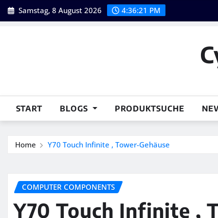
Skip
Samstag, 8 August 2026
4:36:22 PM
to
content
C
START
BLOGS
PRODUKTSUCHE
NE
Home
Y70 Touch Infinite , Tower-Gehäuse
COMPUTER COMPONENTS
Y70 Touch Infinite ,