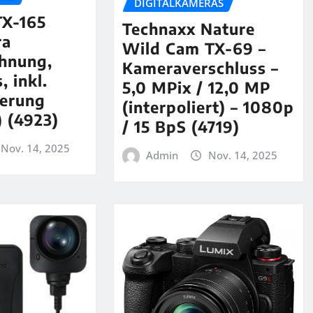
DIGITALKAMERAS
TX-165
Technaxx Nature
ra
Wild Cam TX-69 –
chnung,
Kameraverschluss –
, inkl.
5,0 MPix / 12,0 MP
erung
(interpoliert) – 1080p
 (4923)
/ 15 BpS (4719)
Nov. 14, 2025
Admin
Nov. 14, 2025