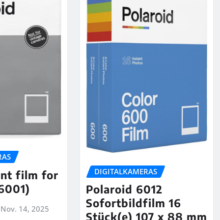
RAS
DIGITALKAMERAS
t film for
6001)
Polaroid 6012
Sofortbildfilm 16
Nov. 14, 2025
Stück(e) 107 x 88 mm