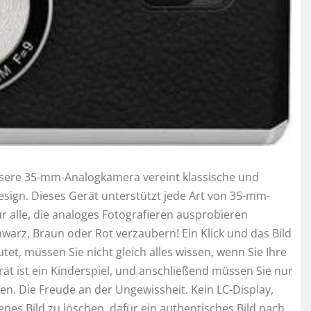
Unsere 35-mm-Analogkamera vereint klassische und
ign. Dieses Gerät unterstützt jede Art von 35-mm-
r alle, die analoges Fotografieren ausprobieren
hwarz, Braun oder Rot verzaubern! Ein Klick und das Bild
tet, müssen Sie nicht gleich alles wissen, wenn Sie Ihre
rät ist ein Kinderspiel, und anschließend müssen Sie nur
. Die Freude an der Ungewissheit. Kein LC-Display,
nes Bild zu löschen, dafür ein authentisches Bild nach