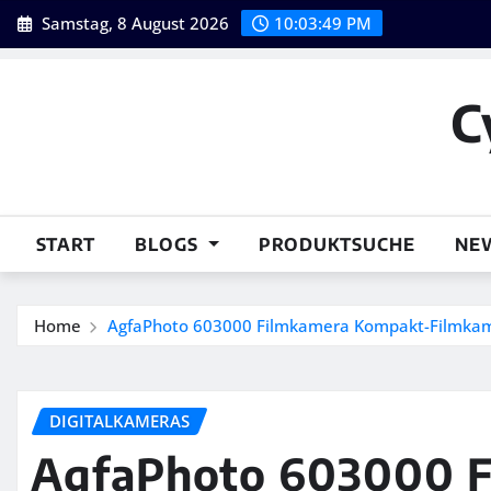
Skip
Samstag, 8 August 2026
10:03:50 PM
to
content
C
START
BLOGS
PRODUKTSUCHE
NE
Home
AgfaPhoto 603000 Filmkamera Kompakt-Filmkame
DIGITALKAMERAS
AgfaPhoto 603000 