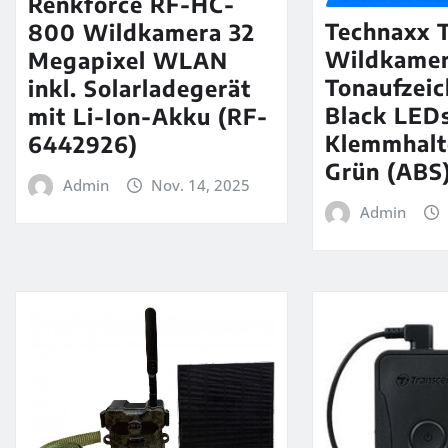
Renkforce RF-HC-
Technaxx 
800 Wildkamera 32
Wildkame
Megapixel WLAN
Tonaufzei
inkl. Solarladegerät
Black LEDs
mit Li-Ion-Akku (RF-
Klemmhalt
6442926)
Grün (ABS)
Admin
Nov. 14, 2025
Admin