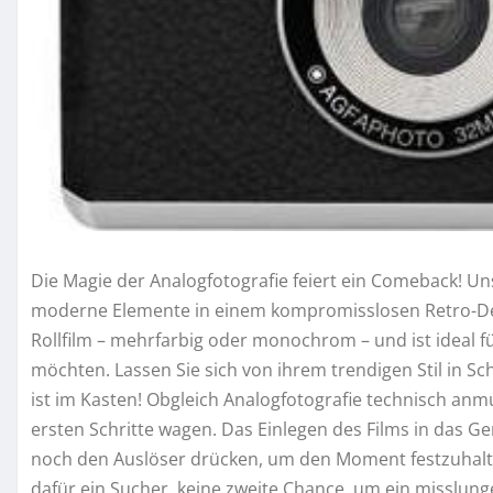
Die Magie der Analogfotografie feiert ein Comeback! 
moderne Elemente in einem kompromisslosen Retro-Des
Rollfilm – mehrfarbig oder monochrom – und ist ideal fü
möchten. Lassen Sie sich von ihrem trendigen Stil in Sc
ist im Kasten! Obgleich Analogfotografie technisch anmu
ersten Schritte wagen. Das Einlegen des Films in das Ge
noch den Auslöser drücken, um den Moment festzuhalten
dafür ein Sucher, keine zweite Chance, um ein misslunge