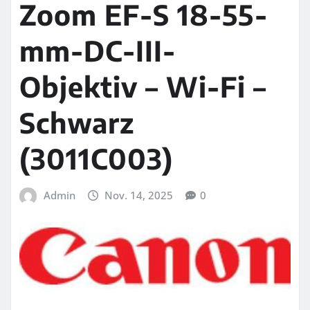
Zoom EF-S 18-55-
mm-DC-III-
Objektiv – Wi-Fi –
Schwarz
(3011C003)
Admin
Nov. 14, 2025
0