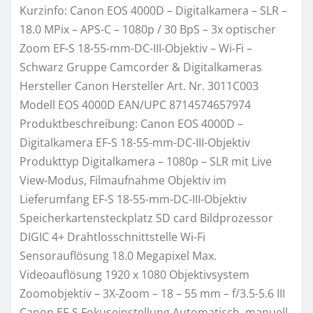
Kurzinfo: Canon EOS 4000D – Digitalkamera – SLR –
18.0 MPix – APS-C – 1080p / 30 BpS – 3x optischer
Zoom EF-S 18-55-mm-DC-III-Objektiv – Wi-Fi –
Schwarz Gruppe Camcorder & Digitalkameras
Hersteller Canon Hersteller Art. Nr. 3011C003
Modell EOS 4000D EAN/UPC 8714574657974
Produktbeschreibung: Canon EOS 4000D –
Digitalkamera EF-S 18-55-mm-DC-III-Objektiv
Produkttyp Digitalkamera – 1080p – SLR mit Live
View-Modus, Filmaufnahme Objektiv im
Lieferumfang EF-S 18-55-mm-DC-III-Objektiv
Speicherkartensteckplatz SD card Bildprozessor
DIGIC 4+ Drahtlosschnittstelle Wi-Fi
Sensorauflösung 18.0 Megapixel Max.
Videoauflösung 1920 x 1080 Objektivsystem
Zoomobjektiv – 3X-Zoom – 18 – 55 mm – f/3.5-5.6 III
Canon EF-S Fokuseinstellung Automatisch, manuell