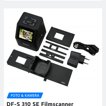
FOTO & KAMERA
DF-S 310 SE Filmscanner