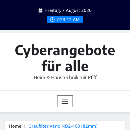
Skip
Freitag, 7 August 2026
to
content
7:23:14 AM
Cyberangebote
für alle
Heim & Haustechnik mit Pfiff
Home
Graufilter Vario ND2-400 (82mm)