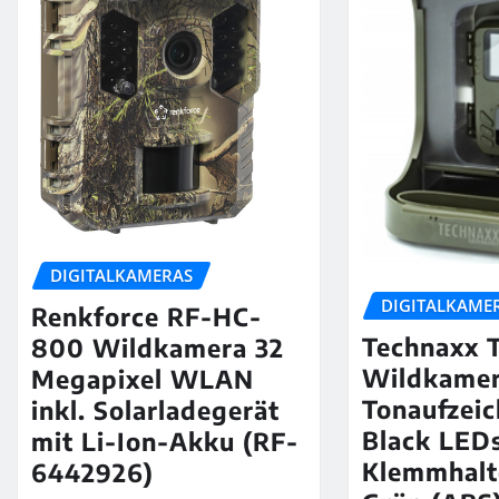
DIGITALKAMERAS
DIGITALKAME
Renkforce RF-HC-
Technaxx 
800 Wildkamera 32
Wildkame
Megapixel WLAN
Tonaufzei
inkl. Solarladegerät
Black LEDs
mit Li-Ion-Akku (RF-
Klemmhalt
6442926)