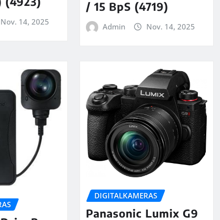
 (4923)
/ 15 BpS (4719)
Nov. 14, 2025
Admin
Nov. 14, 2025
DIGITALKAMERAS
RAS
Panasonic Lumix G9