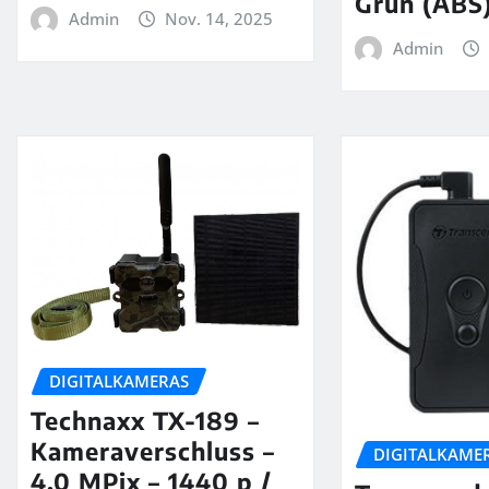
Grün (ABS)
Admin
Nov. 14, 2025
Admin
DIGITALKAMERAS
Technaxx TX-189 –
Kameraverschluss –
DIGITALKAME
4,0 MPix – 1440 p /