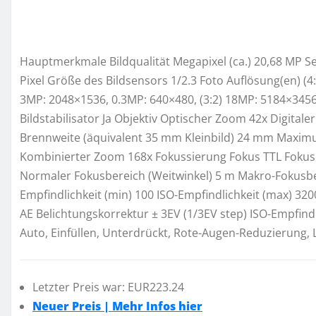
Hauptmerkmale Bildqualität Megapixel (ca.) 20,68 MP S
Pixel Größe des Bildsensors 1/2.3 Foto Auflösung(en) 
3MP: 2048×1536, 0.3MP: 640×480, (3:2) 18MP: 5184×345
Bildstabilisator Ja Objektiv Optischer Zoom 42x Digit
Brennweite (äquivalent 35 mm Kleinbild) 24 mm Maxim
Kombinierter Zoom 168x Fokussierung Fokus TTL Fokuse
Normaler Fokusbereich (Weitwinkel) 5 m Makro-Fokusber
Empfindlichkeit (min) 100 ISO-Empfindlichkeit (max) 32
AE Belichtungskorrektur ± 3EV (1/3EV step) ISO-Empfindli
Auto, Einfüllen, Unterdrückt, Rote-Augen-Reduzierung
Letzter Preis war: EUR223.24
Neuer Preis | Mehr Infos hier