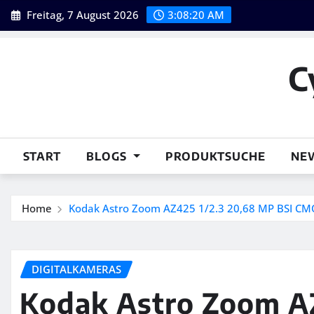
Skip
Freitag, 7 August 2026
3:08:21 AM
to
content
C
START
BLOGS
PRODUKTSUCHE
NE
Home
Kodak Astro Zoom AZ425 1/2.3 20,68 MP BSI CM
DIGITALKAMERAS
Kodak Astro Zoom AZ