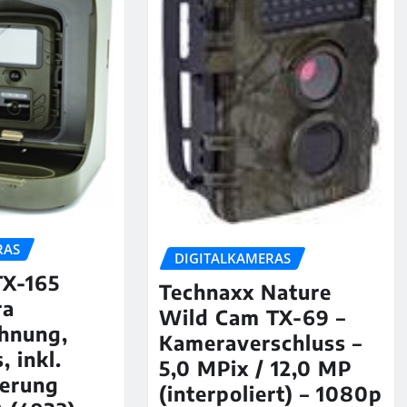
RAS
DIGITALKAMERAS
TX-165
Technaxx Nature
ra
Wild Cam TX-69 –
chnung,
Kameraverschluss –
, inkl.
5,0 MPix / 12,0 MP
erung
(interpoliert) – 1080p