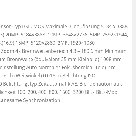
ensor-Typ BSI CMOS Maximale Bildauflösung 5184 x 3888
(4:3) 20MP: 5184×3888, 10MP: 3648×2736, 5MP: 2592×1944,
6,(16:9) 15MP: 5120×2880, 2MP: 1920×1080
aler Zoom 4x Brennweitenbereich 4.3 – 180.6 mm Minimum
um Brennweite (äquivalent 35 mm Kleinbild) 1008 mm
instellung Auto Normaler Fokusbereich (Tele) 2 m
eich (Weitwinkel) 0.016 m Belichtung ISO-
00 Belichtungstyp Zeitautomatik AE, Blendenautomatik
chkeit 100, 200, 400, 800, 1600, 3200 Blitz Blitz-Modi
, Langsame Synchronisation