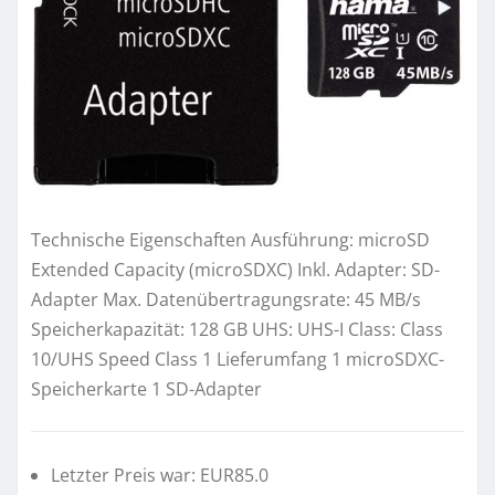
Technische Eigenschaften Ausführung: microSD
Extended Capacity (microSDXC) Inkl. Adapter: SD-
Adapter Max. Datenübertragungsrate: 45 MB/s
Speicherkapazität: 128 GB UHS: UHS-I Class: Class
10/UHS Speed Class 1 Lieferumfang 1 microSDXC-
Speicherkarte 1 SD-Adapter
Letzter Preis war: EUR85.0