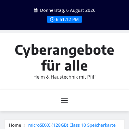
Skip
Donnerstag, 6 August 2026
to
content
6:51:14 PM
Cyberangebote
für alle
Heim & Haustechnik mit Pfiff
Home
microSDXC (128GB) Class 10 Speicherkarte