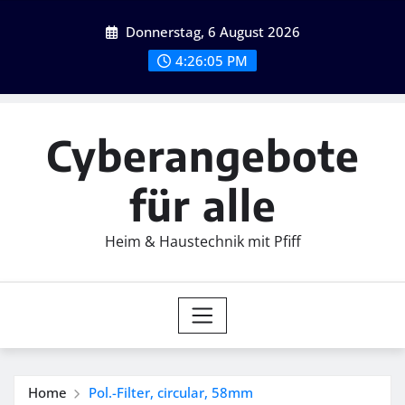
Skip
Donnerstag, 6 August 2026
to
content
4:26:06 PM
Cyberangebote
für alle
Heim & Haustechnik mit Pfiff
Home
Pol.-Filter, circular, 58mm